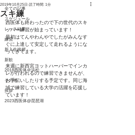
2019年10月25日
読了時間: 1分
全ての記事
スキ練
スケジュール
西医体も終わったので下の世代のスキ
レース結果
ッパー練習が始まっています！
最初はてんやわんやでしたがみんなす
練習
ぐに上達して安定して走れるようにな
新入生挨拶
ってきてます。
新歓
来週に新西宮ヨットハーバーでインカ
2018西医体＠浜松
レが行われるので練習できませんが、
その他
お手伝いしたりする予定です。同じ海
域で練習している大学の活躍を応援し
挨拶
ています！
2023西医体@琵琶湖