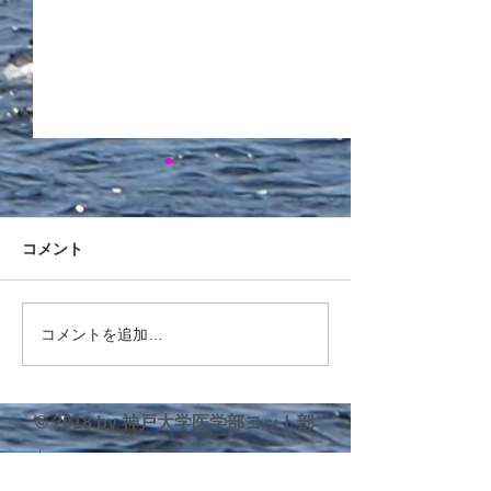
前主将引退挨拶
2025年度西医
平素より大変お世話になって
応援にお越しいた
おります。 前主将の5回生・
OGの先生方へ 西
コメント
杉山です。8月に行われまし
および配艇(予定)
た西医体をもちまして現役を
案内いたします。 8/7 
引退させていただきましたの
ィカルレース (470級
コメントを追加…
で、ご挨拶申し上げます。
杉山(5)/中嶋(3) 448
10月より3回生の藤原が新た
小野(3) 4586(チ
に主将として部を率いますの
大浦(3)/河野(2)...
© 2018 by 神戸大学医学部ヨット部
で、引き続き応援のほど宜し
​・
ホーム
くお願い申し上げます。 主将
としての1年間を振り返りま
・
新入生へ