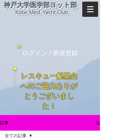
神戸大学医学部ヨット部
Kobe Med. Yacht Club
ログイン / 新規登録
レスキュー艇基金
へのご協力ありが
とうございまし
た！
記事
全ての記事