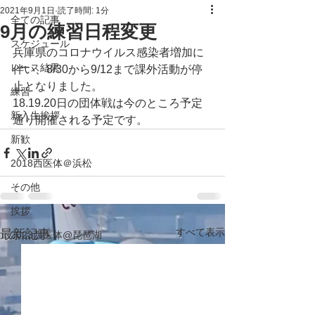
2021年9月1日
読了時間: 1分
全ての記事
9月の練習日程変更
スケジュール
兵庫県のコロナウイルス感染者増加に
レース結果
伴い、8/30から9/12まで課外活動が停
止となりました。
練習
18.19.20日の団体戦は今のところ予定
新入生挨拶
通り開催される予定です。
新歓
2018西医体＠浜松
その他
挨拶
すべて表示
最新記事
2023西医体@琵琶湖