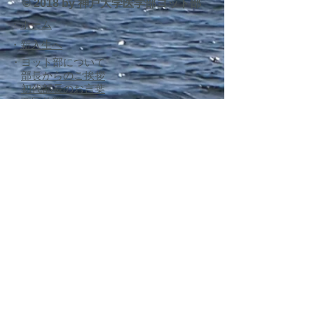
© 2018 by 神戸大学医学部ヨット部
で、引き続き応援のほど宜し
​・
ホーム
くお願い申し上げます。 主将
としての1年間を振り返りま
・
新入生へ
すと、本当にOB・OGの先生
・ヨット部について
部長からのご挨拶
方に支えていただいた1年だ
​
初代部長のお言葉
ったと思います。特に今年は
西医体戦績
新たな支援艇の購入という大
※保護者様へ・安全対策※
き
・
ヨットとは
470級
​ スナイプ級
・部員
1回生：新入生
2回生：準クルー
3回生：正クルー
4回生：準スキッパー
5回生：幹部・正スキッパー
6回生：学生OB・OG
​
マネージャー
​・
スケジュール
​・
連絡先・ハーバー