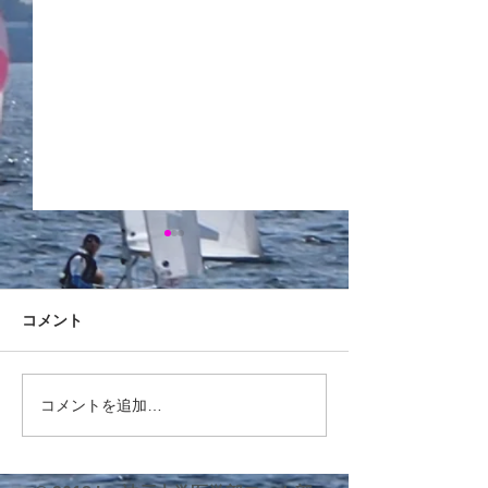
前主将引退挨拶
2025年度西医
平素より大変お世話になって
応援にお越しいた
おります。 前主将の5回生・
OGの先生方へ 西
コメント
杉山です。8月に行われまし
および配艇(予定)
た西医体をもちまして現役を
案内いたします。 8/7 
引退させていただきましたの
ィカルレース (470級
コメントを追加…
で、ご挨拶申し上げます。
杉山(5)/中嶋(3) 448
10月より3回生の藤原が新た
小野(3) 4586(チ
に主将として部を率いますの
大浦(3)/河野(2)...