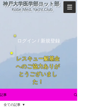
神戸大学医学部ヨット部
Kobe Med. Yacht Club
ログイン / 新規登録
レスキュー艇基金
へのご協力ありが
とうございまし
た！
記事
全ての記事