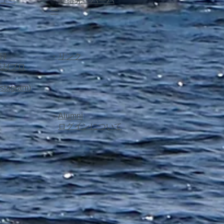
ュー
​・
連絡先・ハーバ
ー
記録
​・
リンク
誌(ブロ
stagram
)
​・
Alumni
​
ログインについて