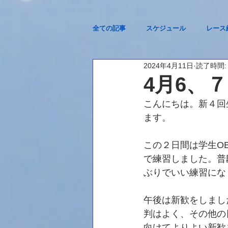
全ての記事
スケジュール
レース
2024年4月11日
読了時間:
2023西医体@琵琶湖
4月6、
こんにちは。新４回
ます。
この２日間は学生O
で練習しました。普
ぶりでいい練習にな
午後は新歓をしまし
判はよく、その他の
向けてよりよい新歓