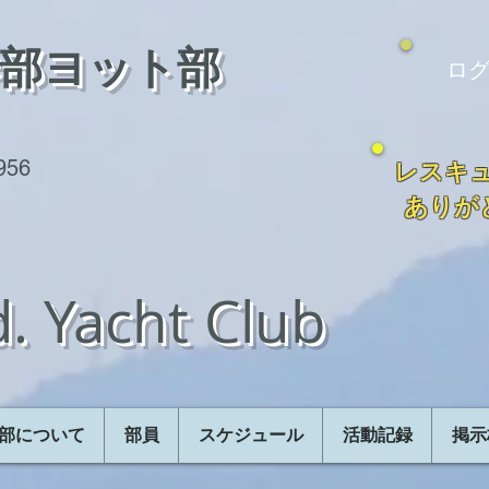
学部ヨット部
ログ
1956
レスキ
ありが
. Yacht Club
部について
部員
スケジュール
活動記録
掲示