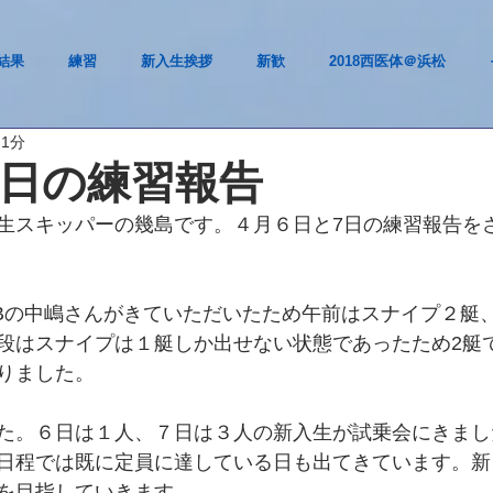
結果
練習
新入生挨拶
新歓
2018西医体＠浜松
 1分
７日の練習報告
生スキッパーの幾島です。４月６日と7日の練習報告を
Bの中嶋さんがきていただいたため午前はスナイプ２艇
段はスナイプは１艇しか出せない状態であったため2艇
りました。
た。６日は１人、７日は３人の新入生が試乗会にきまし
日程では既に定員に達している日も出てきています。新
を目指していきます。