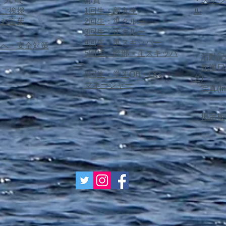
について
・部員
​・
スケジ
だいた1年だったと思います。特
のご挨拶
1回生：新入生
ル
に今年は新たな支援艇の購入とい
のお言葉
2回生：準クルー
う大き
績
3回生：正クルー
4回生：準スキッパー
様へ・安全対策
5回生：幹部・正スキッパ
​・活動
ー
航海日
6回生：学生OB・OG
グ)
​
マネージャー
写真(In
​・
掲示板