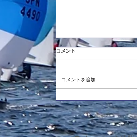
新主将挨拶
コメント
平素より医学部ヨット部の活動
に、ご支援ご協力していただき、
誠にありがとうございます。新し
コメントを追加…
く主将を務めさせていただきます
3回生の藤原です。西医体から少
し時間は空いてしまいましたが、
新しい体制での活動となったため
ご挨拶させていただきます。挨拶
が遅くなってしまい申し訳ありま
せん。 まず、新たな体制や人
数に関して報告させていただきま