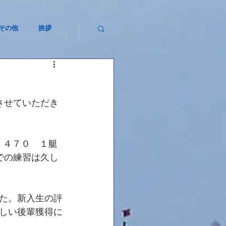
その他
挨拶
させていただき
、４７０　１艇
での練習は久し
た。新入生の評
しい後輩獲得に