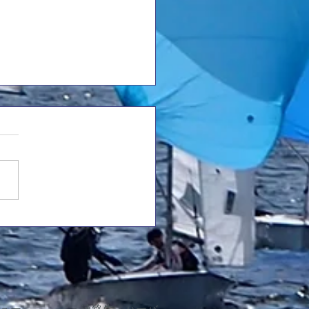
25年度西医体のご案内
にお越しいただくOB・OGの
方へ 西医体の日程および配
予定)についてご案内いたしま
ィカルレース
級) 4655 杉山(5)/中嶋(3)
 河南(3)/小野(3) 4586(チャー
 大浦(3)/河野(2)...