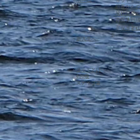
​・
ホーム
・ヨット部
す。 主将 / レオ丸担当 藤原
部長から
佑吾 主務 / 470リーダー 河南
​
初代部長
西医体戦
※保護者
※
・
新入生へ
・
ヨットとは
470級
​ スナイプ級