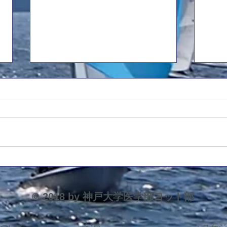
前主将引退挨拶
20
平素より大変お世話になっており
応援
ます。 前主将の5回生・杉山で
先生
す。8月に行われました西医体を
艇(
もちまして現役を引退させていた
す。 8/7 コメデ
だきましたので、ご挨拶申し上げ
(470
ます。 10月より3回生の藤原が新
4483
たに主将として部を率いますの
ター艇)
で、引き続き応援のほど宜しくお
© 2018 by 神戸大学医学部ヨット部
願い申し上げます。 主将として
の1年間を振り返りますと、本当
にOB・OGの先生方に支えていた