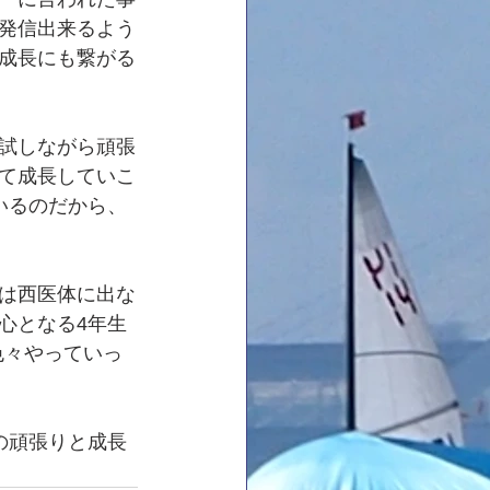
発信出来るよう
成長にも繋がる
試しながら頑張
て成長していこ
いるのだから、
は西医体に出な
心となる4年生
色々やっていっ
の頑張りと成長