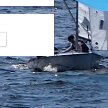
25年度西医体のご案内
にお越しいただくOB・OGの
方へ 西医体の日程および配
予定)についてご案内いたしま
ィカルレース
級) 4655 杉山(5)/中嶋(3)
 河南(3)/小野(3) 4586(チャー
 大浦(3)/河野(2)...
ュー
​・
連絡先・ハーバ
ー