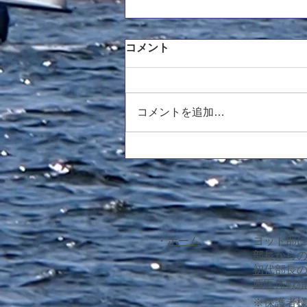
新主将挨拶
コメント
平素より医学部ヨット部の活動
に、ご支援ご協力していただき、
誠にありがとうございます。新し
コメントを追加…
く主将を務めさせていただきます
3回生の藤原です。西医体から少
し時間は空いてしまいましたが、
新しい体制での活動となったため
ご挨拶させていただきます。挨拶
が遅くなってしまい申し訳ありま
せん。 まず、新たな体制や人
数に関して報告させていただきま
​・
ホーム
・ヨット部
す。 主将 / レオ丸担当 藤原
部長から
佑吾 主務 / 470リーダー 河南
​
初代部長
西医体戦
※保護者