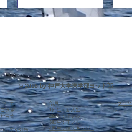
前主将引退挨拶
20
平素より大変お世話になっており
応援
ます。 前主将の5回生・杉山で
先生
す。8月に行われました西医体を
艇(
もちまして現役を引退させていた
す。 8/7 コメデ
だきましたので、ご挨拶申し上げ
(470
ます。 10月より3回生の藤原が新
4483
たに主将として部を率いますの
ター艇)
で、引き続き応援のほど宜しくお
© 2018 by 神戸大学医学部ヨット部
願い申し上げます。 主将として
の1年間を振り返りますと、本当
にOB・OGの先生方に支えていた
について
・部員
​・
スケジ
だいた1年だったと思います。特
のご挨拶
1回生：新入生
ル
に今年は新たな支援艇の購入とい
のお言葉
2回生：準クルー
う大き
績
3回生：正クルー
4回生：準スキッパー
様へ・安全対策