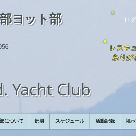
学部ヨット部
ログ
1956
レスキ
ありが
. Yacht Club
部について
部員
スケジュール
活動記録
掲示