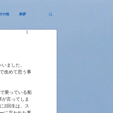
その他
挨拶
ゃいました。
で改めて思う事
生で乗っている船
輩が言ってしま
に2回生は、ス
ーに言われた事