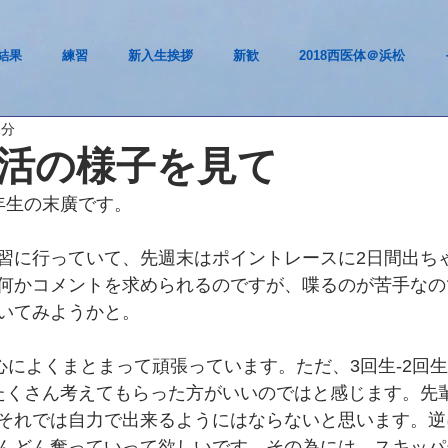
結果
練習
新入生挨拶
新歓
2018西医体＠浜松
2分
活の様子を見て
年生の末廣です。
習に行っていて、先週末はポイントレースに2日間出ち
何かコメントを求められるのですが、喋るのが苦手なの
いてみようかと。
中心によくまとまって頑張っています。ただ、3回生-2回
たくさん考えてもらった方がいいのではと感じます。先
それでは自力で出来るようにはならないと思います。逆
んどん奪っていって欲しいです。その為には、スキッパ