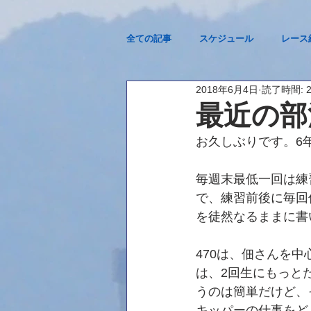
全ての記事
スケジュール
レース
2018年6月4日
読了時間: 
2023西医体@琵琶湖
最近の部
お久しぶりです。6
毎週末最低一回は練
で、練習前後に毎回
を徒然なるままに書
470は、佃さんを
は、2回生にもっと
うのは簡単だけど、
キッパーの仕事をど