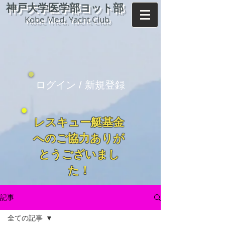
神戸大学医学部ヨット部
Kobe Med. Yacht Club
ログイン / 新規登録
レスキュー艇基金
へのご協力ありが
とうございまし
た！
記事
全ての記事