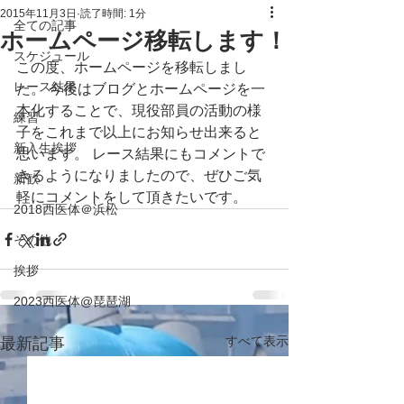
2015年11月3日
読了時間: 1分
全ての記事
ホームページ移転します！
スケジュール
この度、ホームページを移転しまし
レース結果
た。 今後はブログとホームページを一
本化することで、現役部員の活動の様
練習
子をこれまで以上にお知らせ出来ると
新入生挨拶
思います。 レース結果にもコメントで
きるようになりましたので、ぜひご気
新歓
軽にコメントをして頂きたいです。
2018西医体＠浜松
その他
挨拶
2023西医体@琵琶湖
すべて表示
最新記事