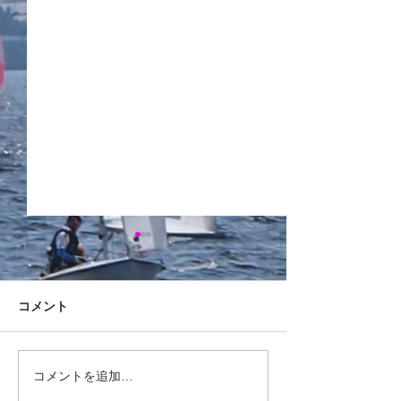
前主将引退挨拶
2025年度西医
平素より大変お世話になって
応援にお越しいた
おります。 前主将の5回生・
OGの先生方へ 西
コメント
杉山です。8月に行われまし
および配艇(予定)
た西医体をもちまして現役を
案内いたします。 8/7 
引退させていただきましたの
ィカルレース (470級
コメントを追加…
で、ご挨拶申し上げます。
杉山(5)/中嶋(3) 448