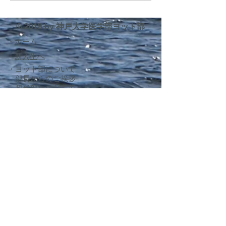
10月より3回生の藤原が新た
小野(3) 4586(チ
に主将として部を率いますの
大浦(3)/河野(2)...
© 2018 by 神戸大学医学部ヨット部
で、引き続き応援のほど宜し
​・
ホーム
くお願い申し上げます。 主将
としての1年間を振り返りま
・
新入生へ
すと、本当にOB・OGの先生
・ヨット部について
部長からのご挨拶
方に支えていただいた1年だ
​
初代部長のお言葉
ったと思います。特に今年は
西医体戦績
新たな支援艇の購入という大
※保護者様へ・安全対策※
き
・
ヨットとは
470級
​ スナイプ級
・部員
1回生：新入生
2回生：準クルー
3回生：正クルー
4回生：準スキッパー
5回生：幹部・正スキッパー
6回生：学生OB・OG