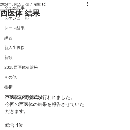
2024年8月15日
読了時間: 1分
全ての記事
西医体 結果
スケジュール
レース結果
練習
新入生挨拶
新歓
2018西医体＠浜松
その他
挨拶
2023西医体@琵琶湖
西医体が閉会式が行われました。
今回の西医体の結果を報告させていた
だきます。
総合 4位