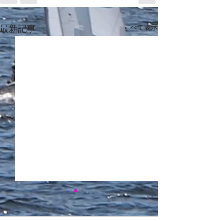
すべて表示
最新記事
前主将引退挨拶
2025年度西医
平素より大変お世話になって
応援にお越しいた