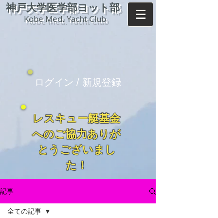
神戸大学医学部ヨット部
Kobe Med. Yacht Club
ログイン / 新規登録
レスキュー艇基金
へのご協力ありが
とうございまし
た！
記事
全ての記事