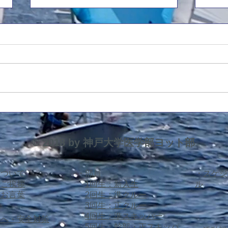
前主将引退挨拶
20
平素より大変お世話になっており
応援
ます。 前主将の5回生・杉山で
先生
す。8月に行われました西医体を
艇(
もちまして現役を引退させていた
す。 8/7 コメデ
だきましたので、ご挨拶申し上げ
(470
ます。 10月より3回生の藤原が新
4483
たに主将として部を率いますの
ター艇)
で、引き続き応援のほど宜しくお
© 2018 by 神戸大学医学部ヨット部
願い申し上げます。 主将として
の1年間を振り返りますと、本当
にOB・OGの先生方に支えていた
について
・部員
​・
スケジ
だいた1年だったと思います。特
のご挨拶
1回生：新入生
ル
に今年は新たな支援艇の購入とい
のお言葉
2回生：準クルー
う大き
績
3回生：正クルー
4回生：準スキッパー
様へ・安全対策
5回生：幹部・正スキッパ