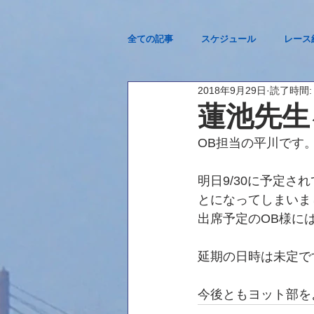
全ての記事
スケジュール
レース
2018年9月29日
読了時間:
2023西医体@琵琶湖
蓮池先生
OB担当の平川です
明日9/30に予定
とになってしまいま
出席予定のOB様に
延期の日時は未定で
今後ともヨット部を