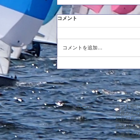
新主将挨拶
コメント
平素より医学部ヨット部の活動
に、ご支援ご協力していただき、
誠にありがとうございます。新し
コメントを追加…
く主将を務めさせていただきます
3回生の藤原です。西医体から少
し時間は空いてしまいましたが、
新しい体制での活動となったため
ご挨拶させていただきます。挨拶
が遅くなってしまい申し訳ありま
せん。 まず、新たな体制や人
数に関して報告させていただきま
​・
ホーム
・ヨット部
す。 主将 / レオ丸担当 藤原
部長から
佑吾 主務 / 470リーダー 河南
​
初代部長
西医体戦
※保護者