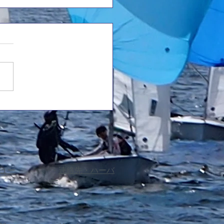
25年度西医体のご案内
にお越しいただくOB・OGの
方へ 西医体の日程および配
予定)についてご案内いたしま
ィカルレース
級) 4655 杉山(5)/中嶋(3)
 河南(3)/小野(3) 4586(チャー
 大浦(3)/河野(2)...
ュー
​・
連絡先・ハーバ
ー