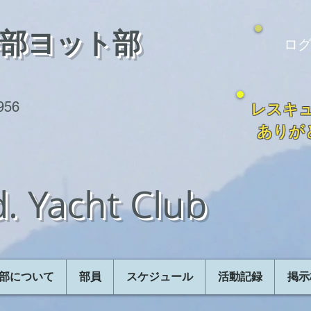
学部ヨット部
ログ
1956
レスキ
ありが
. Yacht Club
部について
部員
スケジュール
活動記録
掲示