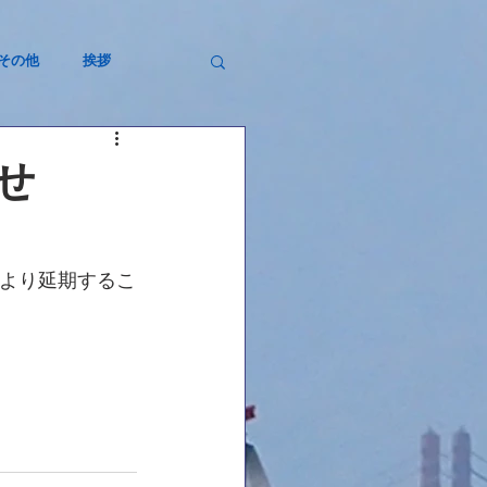
その他
挨拶
せ
により延期するこ