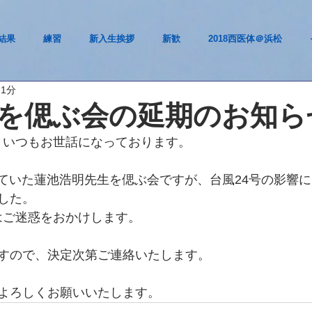
結果
練習
新入生挨拶
新歓
2018西医体＠浜松
 1分
を偲ぶ会の延期のお知ら
。いつもお世話になっております。
されていた蓮池浩明先生を偲ぶ会ですが、台風24号の影響
した。
はご迷惑をおかけします。
すので、決定次第ご連絡いたします。
よろしくお願いいたします。